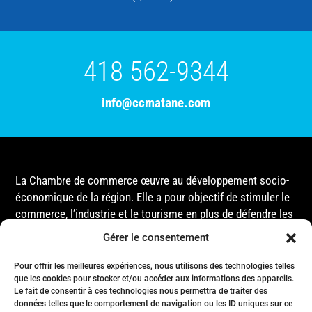
418 562-9344
info@ccmatane.com
La Chambre de commerce œuvre au développement socio-
économique de la région. Elle a pour objectif de stimuler le
commerce, l’industrie et le tourisme en plus de défendre les
intérêts de ses membres et de l’ensemble de la
Gérer le consentement
communauté auprès des différentes instances
gouvernementales, que ce soit au niveau municipal,
Pour offrir les meilleures expériences, nous utilisons des technologies telles
provincial ou fédéral.
que les cookies pour stocker et/ou accéder aux informations des appareils.
Le fait de consentir à ces technologies nous permettra de traiter des
données telles que le comportement de navigation ou les ID uniques sur ce