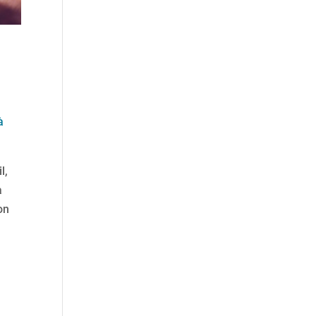
à
l,
a
on