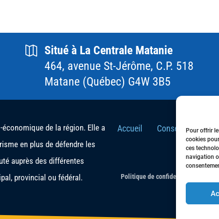
Situé à La Centrale Matanie
464, avenue St-Jérôme, C.P. 518
Matane (Québec) G4W 3B5
conomique de la région. Elle a
Accueil
Conseil d’Adminis
Pour offrir l
cookies pour
urisme en plus de défendre les
ces technolo
navigation ou
té auprès des différentes
consentement
al, provincial ou fédéral.
Politique de confidentialité
- Tous 
Ac