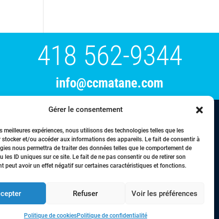
418 562-9344
info@ccmatane.com
Gérer le consentement
tration
Événements
Membres
Nous joindre
es meilleures expériences, nous utilisons des technologies telles que les
 stocker et/ou accéder aux informations des appareils. Le fait de consentir à
gies nous permettra de traiter des données telles que le comportement de
 les ID uniques sur ce site. Le fait de ne pas consentir ou de retirer son
 peut avoir un effet négatif sur certaines caractéristiques et fonctions.
droits réservés © Chambre de commerce de la région de Matane - 2024
cepter
Refuser
Voir les préférences
Politique de cookies
Politique de confidentialité