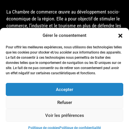
La Chambre de commerce œuvre au développement socio-
économique de la région. Elle a pour objectif de stimuler le
commerce, l’industrie et le tourisme en plus de défendre les
intérêts de ses membres et de l’ensemble de la
Gérer le consentement
communauté auprès des différentes instances
gouvernementales, que ce soit au niveau municipal,
Pour offrir les meilleures expériences, nous utilisons des technologies telles
que les cookies pour stocker et/ou accéder aux informations des appareils.
provincial ou fédéral.
Le fait de consentir à ces technologies nous permettra de traiter des
données telles que le comportement de navigation ou les ID uniques sur ce
site. Le fait de ne pas consentir ou de retirer son consentement peut avoir
Accueil
un effet négatif sur certaines caractéristiques et fonctions.
Conseil d’Administration
Événements
Accepter
Membres
Nous joindre
Refuser
Politique de confidentialité
- Tous droits réservés © Chambre de commerce de la région de Matane
Voir les préférences
- 2024
Politique de cookies
Politique de confidentialité