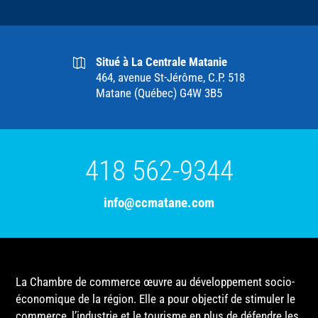
Situé à La Centrale Matanie
464, avenue St-Jérôme, C.P. 518
Matane (Québec) G4W 3B5
418 562-9344
info@ccmatane.com
La Chambre de commerce œuvre au développement socio-
économique de la région. Elle a pour objectif de stimuler le
commerce, l’industrie et le tourisme en plus de défendre les