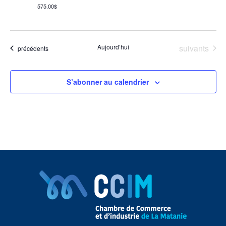
575.00$
Évènements
Aujourd’hui
suivants
Évènements
précédents
S’abonner au calendrier