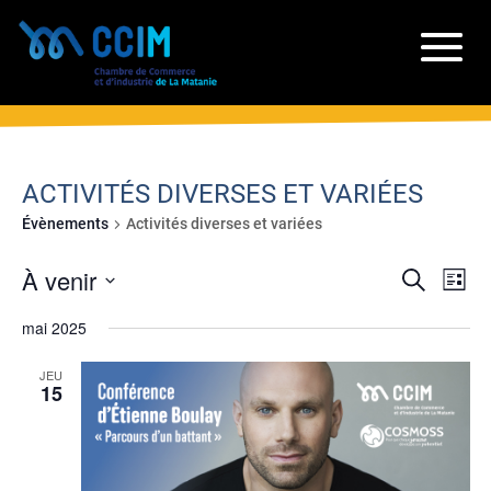
ACTIVITÉS DIVERSES ET VARIÉES
Évènements
Activités diverses et variées
RECH
NA
À venir
Recherche
Liste
DE
ET
Sélectionnez
VU
mai 2025
NAVIG
une
ÉV
date.
DE
JEU
15
VUES
ÉVÈN